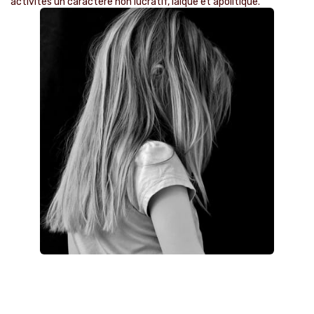
activités un caractère non lucratif, laïque et apolitique. ​